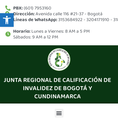
Ir
PBX:
(601) 7953160
al
Abrir barra de herramientas
Dirección:
Avenida calle 116 #21-37 - Bogotá
contenido
Líneas de WhatsApp:
3153684922 - 3204171910 - 
Horario:
Lunes a Viernes: 8 AM a 5 PM
Sábados: 9 AM a 12 PM
JUNTA REGIONAL DE CALIFICACIÓN DE
INVALIDEZ DE BOGOTÁ Y
CUNDINAMARCA
Menu